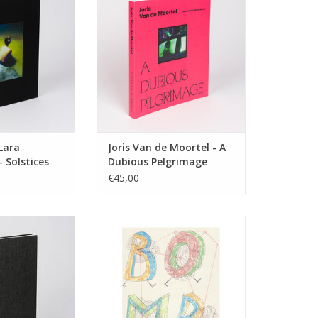
TOEVOEGEN AAN WINKELWAGEN
Lara
Joris Van de Moortel - A
 Solstices
Dubious Pelgrimage
€45,00
 - Flemish Light
Philippe Vandenberg.
Molenbeek is het verslag van een
N WINKELWAGEN
ooggetuige. Het bevat grote en
kleine observaties op papier uit
de laatste jaren van Philippe
Vandenberg in Molenbeek.
TOEVOEGEN AAN WINKELWAGEN