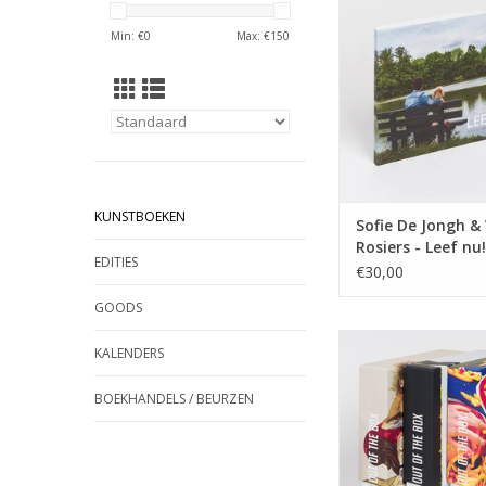
diagnose houdt ze e
Min: €
0
Max: €
150
bij, haar man Willem i
en brengt alles mooi
Tussen de chemoku
ontspruit een droo
een boek te public
verhaal i
TOEVOEGEN AAN WI
KUNSTBOEKEN
Sofie De Jongh &
Rosiers - Leef nu!
EDITIES
€30,00
GOODS
Opera Out of the B
KALENDERS
2019, The Cahn Year
Vlaandere
BOEKHANDELS / BEURZEN
TOEVOEGEN AAN WI