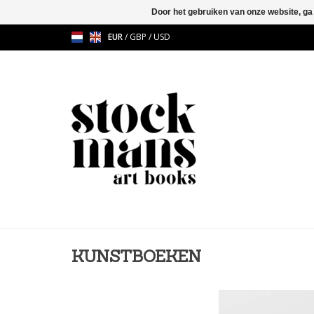
Door het gebruiken van onze website, ga
EUR
/
GBP
/
USD
KUNSTBOEKEN
Sofie krijgt kanker en
dan ooit voor het leve