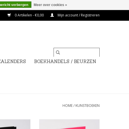
bericht verbergen
Meer over cookies »
0 Artikelen - €0,00
Mijn account / Registreren
KALENDERS
BOEKHANDELS / BEURZEN
HOME
/
KUNSTBOEKEN
ra Gasparotto -
Joris Van de Moortel - A Dubious
tices
Pelgrimage