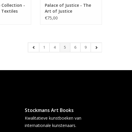
Collection -
Palace of Justice - The
Textiles
Art of Justice
€75,00
1
4
5
6
9
Stockmans Art Books
Kwalitatieve kunstboeken van
internationale kunstenaars.