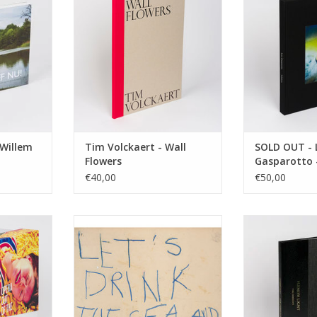
en dagboek
s fotograaf
 in beeld.
ren door
m om samen
eren. Een
NKELWAGEN
 Willem
Tim Volckaert - Wall
SOLD OUT - 
Flowers
Gasparotto -
€40,00
€50,00
ox, 2009-
Philippe Vandenberg.
Dirk Lambrechts
s at Opera
Molenbeek is het verslag van een
TOEVOEGEN AA
n
ooggetuige. Het bevat grote en
kleine observaties op papier uit
NKELWAGEN
de laatste jaren van Philippe
Vandenberg in Molenbeek.
TOEVOEGEN AAN WINKELWAGEN