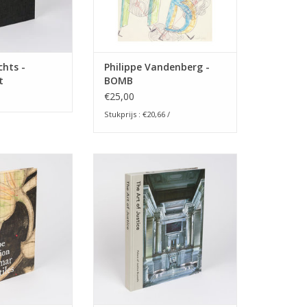
chts -
Philippe Vandenberg -
t
BOMB
€25,00
Stukprijs : €20,66 /
lection toont een
Palace of Justice - The Art of
 80 studies en
Justice
 einde 19de eeuw
TOEVOEGEN AAN WINKELWAGEN
collectie van Marc
 Hoe.
N WINKELWAGEN