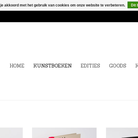
 je akkoord met het gebruik van cookies om onze website te verbeteren.
Dit 
HOME
KUNSTBOEKEN
EDITIES
GOODS
 kiest meer
Tim Volckaert - Wall Flowers
SOLD OUT - La
n. Sinds de
Sols