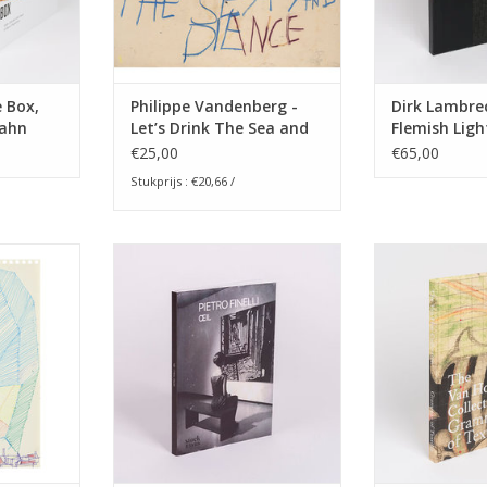
 Box,
Philippe Vandenberg -
Dirk Lambre
Cahn
Let’s Drink The Sea and
Flemish Ligh
Dance
€25,00
€65,00
Stukprijs : €20,66 /
berg.
Pietro Finelli - Oeil
The Van Hoe Col
lag van een
selectie van
TOEVOEGEN AAN WINKELWAGEN
t grote en
tekeningen van
 papier uit
tot 2000 uit de 
 Philippe
Van
lenbeek.
TOEVOEGEN AA
NKELWAGEN