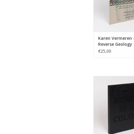
Karen Vermeren 
Reverse Geology
€25,00
Klaus Verscheure - B
Color
TOEVOEGEN AAN WI