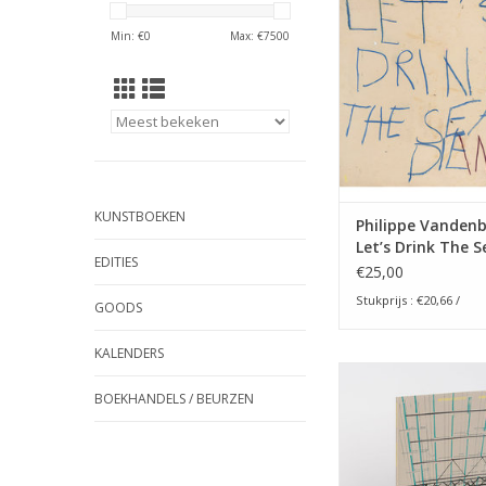
ooggetuige. Het beva
Min: €
0
Max: €
7500
kleine observaties op
de laatste jaren van
Vandenberg in Mo
TOEVOEGEN AAN WI
KUNSTBOEKEN
Philippe Vandenb
Let’s Drink The 
EDITIES
Dance
€25,00
Stukprijs : €20,66 /
GOODS
KALENDERS
Karen Vermeren - 
Geology
BOEKHANDELS / BEURZEN
TOEVOEGEN AAN WI