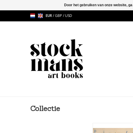
Door het gebruiken van onze website, ga
EUR
/
GBP
/
USD
Collectie
Philippe Vanden
Molenbeek is het vers