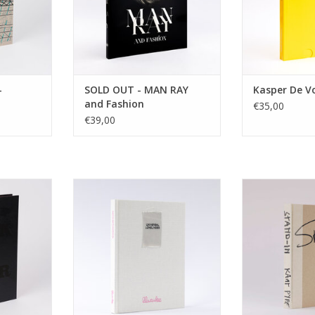
TOEVOEGEN AA
-
SOLD OUT - MAN RAY
Kasper De V
and Fashion
€35,00
€39,00
lack is a
Universal loneliness by Lilwaukee
Kaat Pype
TOEVOEGEN AAN WINKELWAGEN
TOEVOEGEN AA
NKELWAGEN