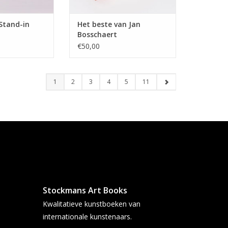
Stand-in
Het beste van Jan
Bosschaert
€50,00
1
2
3
4
5
11
Stockmans Art Books
Kwalitatieve kunstboeken van
internationale kunstenaars.