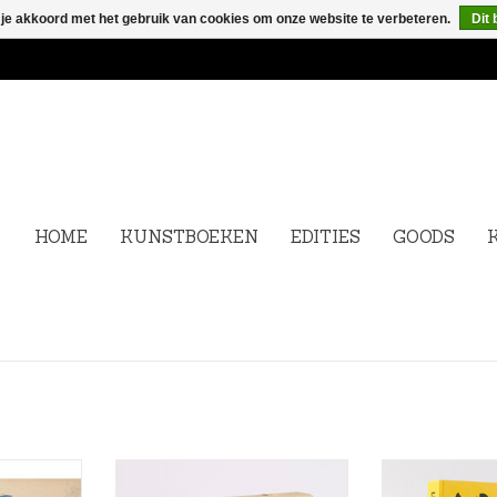
 je akkoord met het gebruik van cookies om onze website te verbeteren.
Dit 
HOME
KUNSTBOEKEN
EDITIES
GOODS
berg.
In meer dan 40 jaar groeide
lag van een
cartoonist-beeldend kunstenaar
Christophe De P