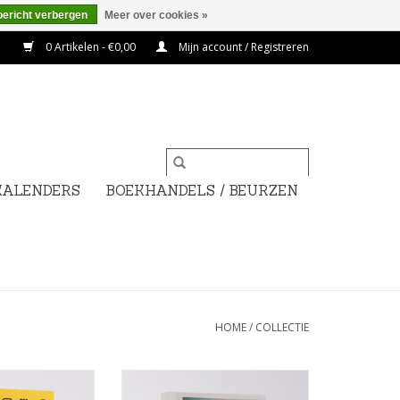
bericht verbergen
Meer over cookies »
0 Artikelen - €0,00
Mijn account / Registreren
KALENDERS
BOEKHANDELS / BEURZEN
HOME
/
COLLECTIE
Een ansichtkaart: een
visitekaartje, een leuk souvenir,
elsemaker & Paul