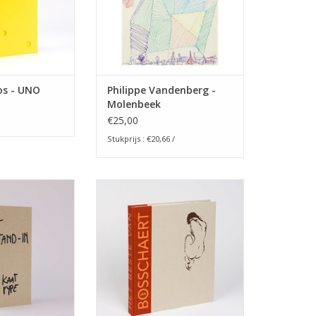
N WINKELWAGEN
TOEVOEGEN AAN WINKELWAGEN
os - UNO
Philippe Vandenberg -
Molenbeek
€25,00
Stukprijs : €20,66 /
 - Stand-in
Het beste van Jan Bosschaert
N WINKELWAGEN
TOEVOEGEN AAN WINKELWAGEN