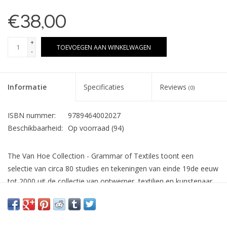
€38,00
+
TOEVOEGEN AAN WINKELWAGEN
-
Informatie
Specificaties
Reviews
(0)
ISBN nummer:
9789464002027
Beschikbaarheid:
Op voorraad
(94)
The Van Hoe Collection - Grammar of Textiles toont een
selectie van circa 80 studies en tekeningen van einde 19de eeuw
tot 2000 uit de collectie van ontwerper, textilien en kunstenaar
Marc Van Hoe. Een kleine selectie van de collectie wordt in 2020
tentoongesteld in Brussel (Horta Museum) en Riga (Litouwen).