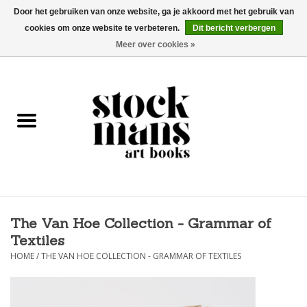
Door het gebruiken van onze website, ga je akkoord met het gebruik van
cookies om onze website te verbeteren.
Dit bericht verbergen
EUR
/
GBP
/
USD
0 Artikelen - €0,00
Meer over cookies »
HOME
KUNSTBOEKEN
EDITIES
GOODS
The Van Hoe Collection - Grammar of
KALENDERS
Textiles
HOME
/
THE VAN HOE COLLECTION - GRAMMAR OF TEXTILES
BOEKHANDELS / BEURZEN