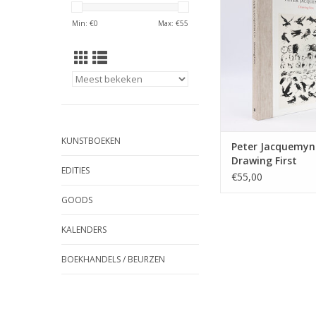
veertig jaar te
Min: €
0
Max: €
55
en beeldhouwt, mus
performt. Dit boek t
schetsen, tekeni
sculpturen van de jon
TOEVOEGEN AAN WI
KUNSTBOEKEN
Peter Jacquemyn
Drawing First
EDITIES
€55,00
GOODS
KALENDERS
BOEKHANDELS / BEURZEN