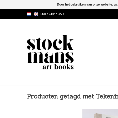
Door het gebruiken van onze website, ga
EUR
/
GBP
/
USD
Producten getagd met Tekeni
Peter Jacquemyn (°19
veelzijdig kunstena