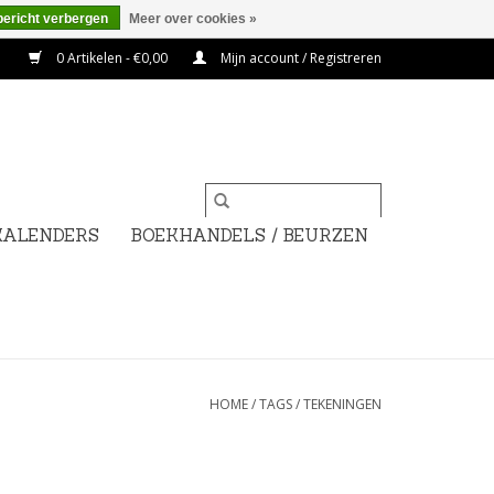
bericht verbergen
Meer over cookies »
0 Artikelen - €0,00
Mijn account / Registreren
KALENDERS
BOEKHANDELS / BEURZEN
HOME
/
TAGS
/
TEKENINGEN