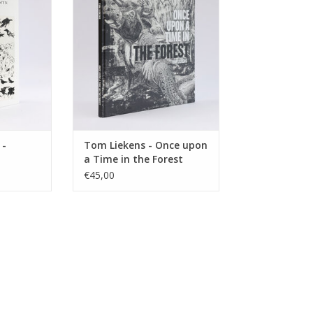
kent
houtsneden en collages. Hij is
iceert en
gefascineerd door de weinig
oont zijn
realistische wijze waarop fauna
ngen en
en flora doorgaans worden
gste jaren.
voorgesteld op schilderijen, in
sprookjes, mythes en films.
NKELWAGEN
TOEVOEGEN AAN WINKELWAGEN
 -
Tom Liekens - Once upon
a Time in the Forest
€45,00