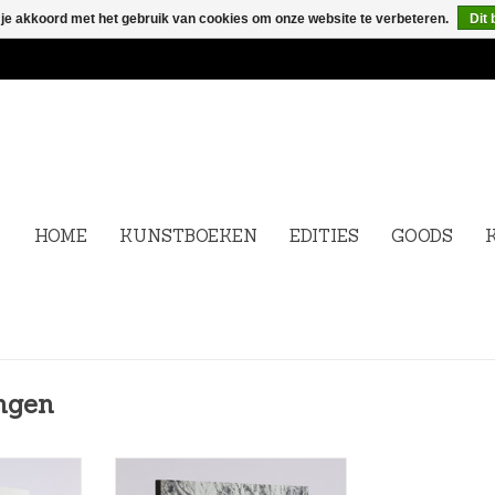
 je akkoord met het gebruik van cookies om onze website te verbeteren.
Dit 
HOME
KUNSTBOEKEN
EDITIES
GOODS
ngen
63) is een
Tom Liekens (°1977) maakt
ar die al
monumentale schilderijen,