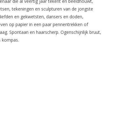
enaar die al veertig jaar tekent en beeldhouwt,
etsen, tekeningen en sculpturen van de jongste
eliefden en gekwetsten, dansers en doden,
leven op papier in een paar pennentrekken of
ag. Spontaan en haarscherp. Ogenschijnlijk bruut,
ls kompas.