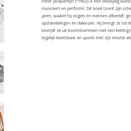
Peter Jacquemyn (°1963) is een veelzijdig kunst
musiceert en performt. Dit boek toont zijn sch
jaren, waarin hij vogels en mensen afbeeldt: g
opstandelingen en daklozen. Hij brengt ze tot 
bevrijdt ze uit boomstammen met een kettingza
tegelijk kwetsbaar en speels met zijn intuïtie a