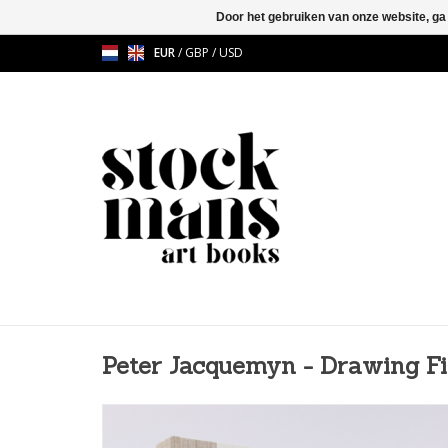
Door het gebruiken van onze website, ga
EUR
/
GBP
/
USD
Peter Jacquemyn - Drawing Fi