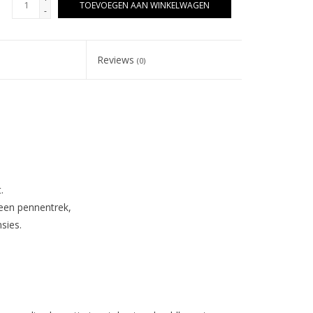
TOEVOEGEN AAN WINKELWAGEN
-
Reviews
(0)
.
een pennentrek,
sies.