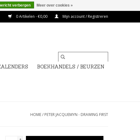
bericht verbergen
Meer over cookies »
0 Artikelen - €0,00
Mijn account / Registreren
KALENDERS
BOEKHANDELS / BEURZEN
HOME
/
PETER JACQUEMYN - DRAWING FIRST
+