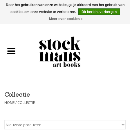
Door het gebruiken van onze website, ga je akkoord met het gebruik van
cookies om onze website te verbeteren.
Dit bericht verbergen
EUR
/
GBP
/
USD
0 Artikelen - €0,00
Meer over cookies »
HOME
KUNSTBOEKEN
EDITIES
GOODS
Collectie
KALENDERS
HOME
/
COLLECTIE
BOEKHANDELS / BEURZEN