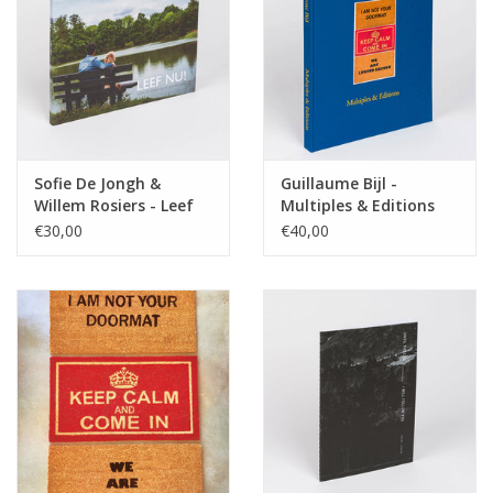
Sofie De Jongh &
Guillaume Bijl -
Willem Rosiers - Leef
Multiples & Editions
nu!
€30,00
€40,00