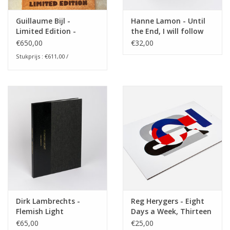
Guillaume Bijl -
Hanne Lamon - Until
Limited Edition -
the End, I will follow
Composition Trouvée
you
€650,00
€32,00
Stukprijs : €611,00 /
Dirk Lambrechts -
Reg Herygers - Eight
Flemish Light
Days a Week, Thirteen
Months a Year
€65,00
€25,00