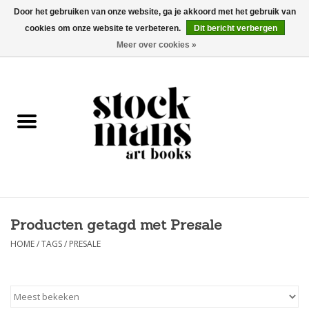
Door het gebruiken van onze website, ga je akkoord met het gebruik van
cookies om onze website te verbeteren.
Dit bericht verbergen
EUR
/
GBP
/
USD
0 Artikelen - €0,00
Meer over cookies »
HOME
KUNSTBOEKEN
EDITIES
GOODS
Producten getagd met Presale
KALENDERS
HOME
/
TAGS
/
PRESALE
BOEKHANDELS / BEURZEN