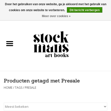
Door het gebruiken van onze website, ga je akkoord met het gebruik van
cookies om onze website te verbeteren.
Dit bericht verbergen
EUR
/
GBP
/
USD
0 Artikelen - €0,00
Meer over cookies »
HOME
KUNSTBOEKEN
EDITIES
GOODS
Producten getagd met Presale
KALENDERS
HOME
/
TAGS
/
PRESALE
BOEKHANDELS / BEURZEN