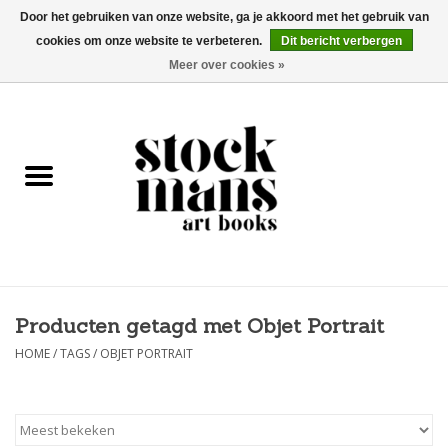
Door het gebruiken van onze website, ga je akkoord met het gebruik van
cookies om onze website te verbeteren.
Dit bericht verbergen
EUR
/
GBP
/
USD
0 Artikelen - €0,00
Meer over cookies »
HOME
KUNSTBOEKEN
EDITIES
GOODS
Producten getagd met Objet Portrait
KALENDERS
HOME
/
TAGS
/
OBJET PORTRAIT
BOEKHANDELS / BEURZEN