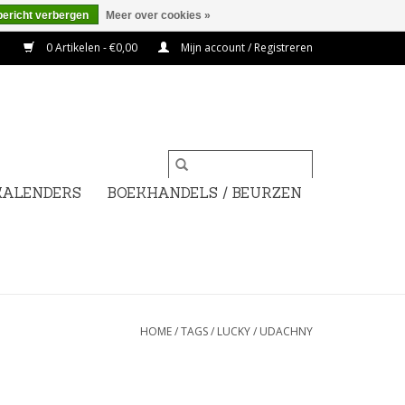
bericht verbergen
Meer over cookies »
0 Artikelen - €0,00
Mijn account / Registreren
KALENDERS
BOEKHANDELS / BEURZEN
HOME
/
TAGS
/
LUCKY / UDACHNY