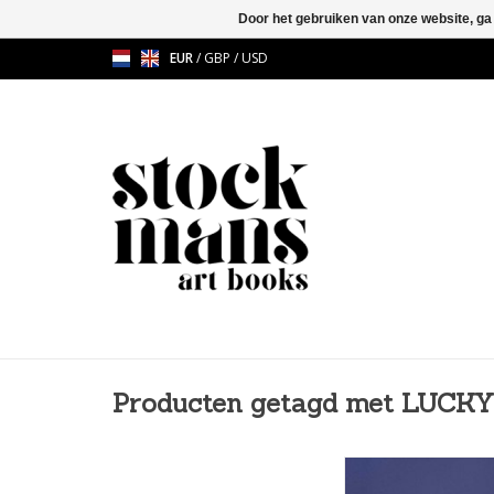
Door het gebruiken van onze website, ga
EUR
/
GBP
/
USD
Producten getagd met LUCKY
Hanne Van Assche -
Udachny