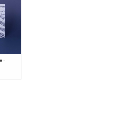
NKELWAGEN
e -