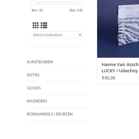
TOEVOEGEN AAN WI
Min: €
0
Max: €
45
KUNSTBOEKEN
Hanne Van Assch
LUCKY / Udachny
EDITIES
€45,00
GOODS
KALENDERS
BOEKHANDELS / BEURZEN