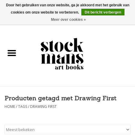
Door het gebruiken van onze website, ga je akkoord met het gebruik van
cookies om onze website te verbeteren.
Dit bericht verbergen
EUR
/
GBP
/
USD
0 Artikelen - €0,00
Meer over cookies »
HOME
KUNSTBOEKEN
EDITIES
GOODS
Producten getagd met Drawing First
KALENDERS
HOME
/
TAGS
/
DRAWING FIRST
BOEKHANDELS / BEURZEN