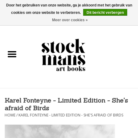
Door het gebruiken van onze website, ga je akkoord met het gebruik van
cookies om onze website te verbeteren.
Dit bericht verbergen
EUR
/
GBP
/
USD
0 Artikelen - €0,00
Meer over cookies »
HOME
KUNSTBOEKEN
EDITIES
GOODS
Karel Fonteyne - Limited Edition - She's
KALENDERS
afraid of Birds
HOME
/
KAREL FONTEYNE - LIMITED EDITION - SHE'S AFRAID OF BIRDS
BOEKHANDELS / BEURZEN