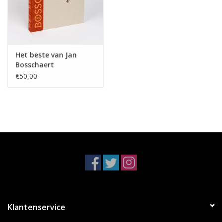
gekoppeld aan vormen van eenzaamheid of isolatie, veelal
gecompenseerd met humor.
“I usually don’t photograph what I see but how my mind reflects
it”.
Het beste van Jan
Bosschaert
Om deze publicatie te steunen worden 60 limited editions
€50,00
aangeboden aan verzamelaars.
U heeft keuze uit 12 verschillende beelden, elk in een
oplage van 5 exemplaren.
Formaat: 26,5 x 22 cm.
Captured in his home environment in France by Kristof Lauwers
and Lore Vandebeek (Motorhoofd & Bergland), this trailer
connects the viewer with Karel Fonteyne in a delicate and
sensitive way.
Click here for the video
Klantenservice