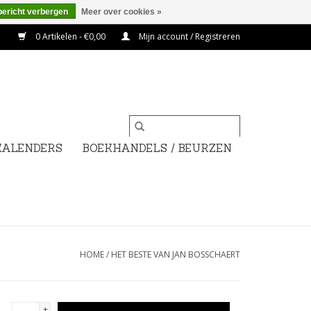
bericht verbergen
Meer over cookies »
0 Artikelen - €0,00
Mijn account / Registreren
KALENDERS
BOEKHANDELS / BEURZEN
HOME
/
HET BESTE VAN JAN BOSSCHAERT
+