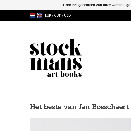
Door het gebruiken van onze website, ga
EUR
/
GBP
/
USD
Het beste van Jan Bosschaert