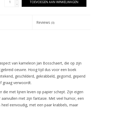
TOEVOEGEN AAN WINKELWAGEN
-
Reviews
(0)
pect van kameleon Jan Bosschaert, die op zijn
itgebreid oeuvre. Hoog tijd dus voor een boek
r getekend, geschilderd, gekrabbeld, gegomd, gepend
lf graag verwoordt.
er die met lijnen leven op papier schept. Zijn eigen
r aanvullen met zijn fantasie. Met veel humor, een
 heel eenvoudig, met een paar krabbels, maar