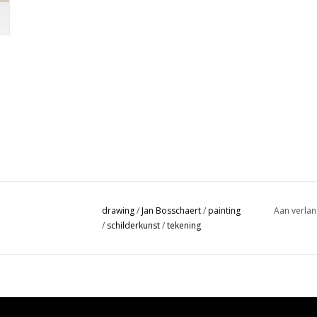
drawing
/
Jan Bosschaert
/
painting
Aan verlan
/
schilderkunst
/
tekening