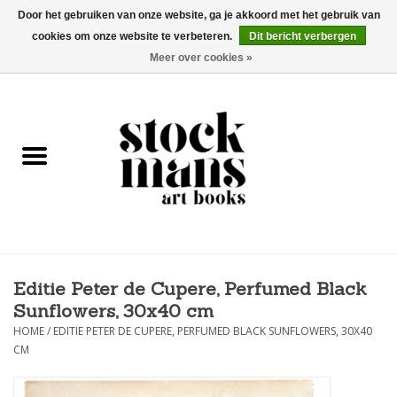
Door het gebruiken van onze website, ga je akkoord met het gebruik van
cookies om onze website te verbeteren.
Dit bericht verbergen
EUR
/
GBP
/
USD
0 Artikelen - €0,00
Meer over cookies »
HOME
KUNSTBOEKEN
EDITIES
GOODS
Editie Peter de Cupere, Perfumed Black
KALENDERS
Sunflowers, 30x40 cm
HOME
/
EDITIE PETER DE CUPERE, PERFUMED BLACK SUNFLOWERS, 30X40
BOEKHANDELS / BEURZEN
CM