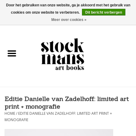
Door het gebruiken van onze website, ga je akkoord met het gebruik van
cookies om onze website te verbeteren.
Dit bericht verbergen
EUR
/
GBP
/
USD
0 Artikelen - €0,00
Meer over cookies »
HOME
KUNSTBOEKEN
EDITIES
GOODS
Editie Danielle van Zadelhoff: limited art
KALENDERS
print + monografie
HOME
/
EDITIE DANIELLE VAN ZADELHOFF: LIMITED ART PRINT +
BOEKHANDELS / BEURZEN
MONOGRAFIE