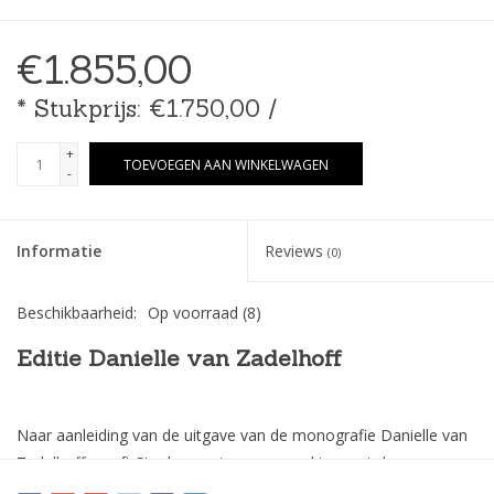
€1.855,00
* Stukprijs: €1.750,00 /
+
TOEVOEGEN AAN WINKELWAGEN
-
Informatie
Reviews
(0)
Beschikbaarheid:
Op voorraad
(8)
Editie Danielle van Zadelhoff
Naar aanleiding van de uitgave van de monografie Danielle van
Zadelhoff, geeft Stockmans in samenwerking met de
kunstenares een editie uit in een oplage van 12 exemplaren.