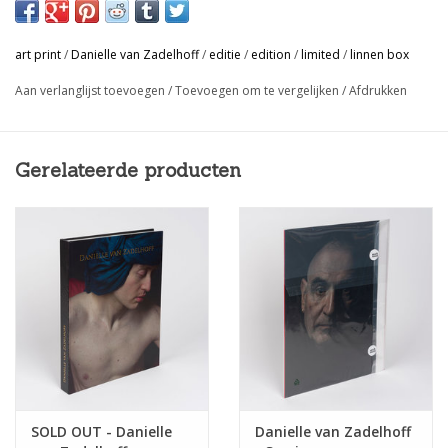
Deze luxueuze box bevat naast het kunstboek ook een editie in
luxemap, genummerd en gesigneerd door de kunstenares in een
art print
/
Danielle van Zadelhoff
/
editie
/
edition
/
limited
/
linnen box
oplage van 12 exemplaren en met certificaat.
Aan verlanglijst toevoegen
/
Toevoegen om te vergelijken
/
Afdrukken
Danielle van Zadelhoff vangt met haar fotografie het licht, heeft
oog voor details en werkt met intieme poses. Haar intuïtieve
werkmethode, de natuurlijke maar beladen expressie van de
Gerelateerde producten
modellen, het licht dat de broosheid ervan nog meer lijkt te
benadrukken, zijn wat haar foto’s zo ontroerend, poëtisch en
universeel innemend maken. Haar werk wordt vaak vergeleken
met dat van de oude meesters uit de Renaissance, maar
ondanks haar gebruik van het clair-obscur effect, hebben haar
beelden een heel eigentijds gevoel. Ze weet de Zeitgeist te
vangen met hedendaagse beelden die kalmte uitstralen en zo
uitnodigen tot momenten van zelfreflectie.
Via grote spreads met 127 full colour foto’s in een zwart decor,
krijg je een intieme blik op de wereld van de kunstenares. Het
SOLD OUT - Danielle
Danielle van Zadelhoff
reproductieproces op luxepapier, het gebruik van intens zwart