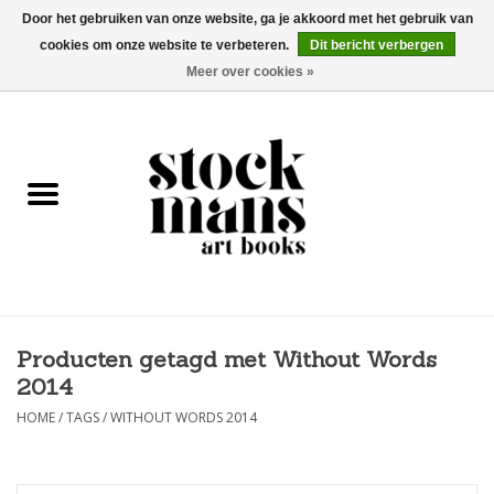
Door het gebruiken van onze website, ga je akkoord met het gebruik van
cookies om onze website te verbeteren.
Dit bericht verbergen
EUR
/
GBP
/
USD
0 Artikelen - €0,00
Meer over cookies »
HOME
KUNSTBOEKEN
EDITIES
GOODS
Producten getagd met Without Words
KALENDERS
2014
BOEKHANDELS / BEURZEN
HOME
/
TAGS
/
WITHOUT WORDS 2014