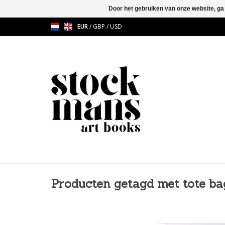
Door het gebruiken van onze website, ga
EUR
/
GBP
/
USD
Producten getagd met tote ba