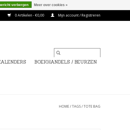
bericht verbergen
Meer over cookies »
0 Artikelen - €0,00
Mijn account / Registreren
KALENDERS
BOEKHANDELS / BEURZEN
HOME
/
TAGS
/
TOTE BAG