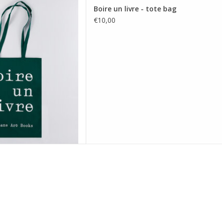
tie van onze Boire un livre
Boire un livre - tote bag
aagtassen
€10,00
 AAN WINKELWAGEN