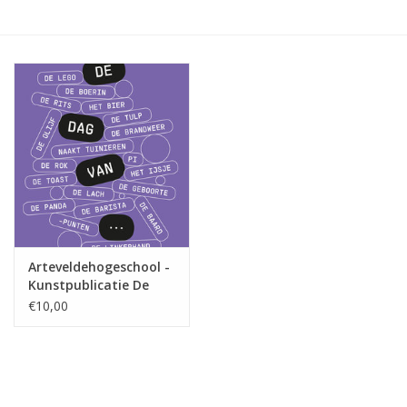
Arteveldehogeschool -
Kunstpublicatie De
dag van...
€10,00