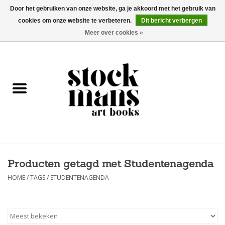
Door het gebruiken van onze website, ga je akkoord met het gebruik van
cookies om onze website te verbeteren.
Dit bericht verbergen
EUR
/
GBP
/
USD
0 Artikelen - €0,00
Meer over cookies »
HOME
KUNSTBOEKEN
EDITIES
GOODS
Producten getagd met Studentenagenda
KALENDERS
HOME
/
TAGS
/
STUDENTENAGENDA
BOEKHANDELS / BEURZEN