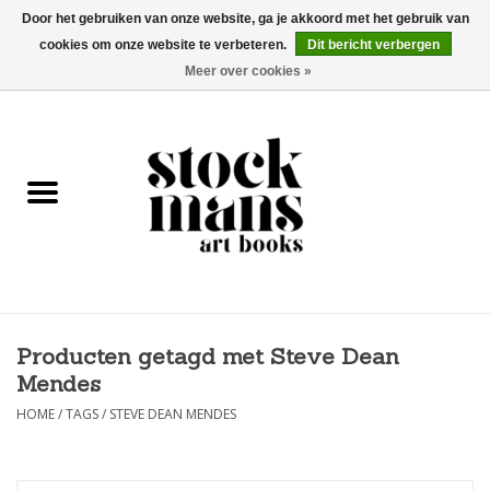
Door het gebruiken van onze website, ga je akkoord met het gebruik van
cookies om onze website te verbeteren.
Dit bericht verbergen
EUR
/
GBP
/
USD
0 Artikelen - €0,00
Meer over cookies »
HOME
KUNSTBOEKEN
EDITIES
GOODS
Producten getagd met Steve Dean
KALENDERS
Mendes
BOEKHANDELS / BEURZEN
HOME
/
TAGS
/
STEVE DEAN MENDES