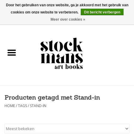
Door het gebruiken van onze website, ga je akkoord met het gebruik van
cookies om onze website te verbeteren.
Dit bericht verbergen
EUR
/
GBP
/
USD
0 Artikelen - €0,00
Meer over cookies »
HOME
KUNSTBOEKEN
EDITIES
GOODS
Producten getagd met Stand-in
KALENDERS
HOME
/
TAGS
/
STAND-IN
BOEKHANDELS / BEURZEN