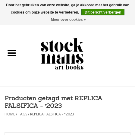
Door het gebruiken van onze website, ga je akkoord met het gebruik van
cookies om onze website te verbeteren.
Dit bericht verbergen
EUR
/
GBP
/
USD
0 Artikelen - €0,00
Meer over cookies »
HOME
KUNSTBOEKEN
EDITIES
GOODS
Producten getagd met REPLICA
KALENDERS
FALSIFICA - °2023
BOEKHANDELS / BEURZEN
HOME
/
TAGS
/
REPLICA FALSIFICA - °2023