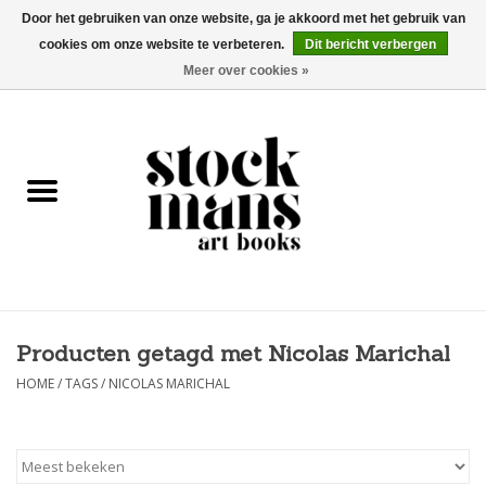
Door het gebruiken van onze website, ga je akkoord met het gebruik van
cookies om onze website te verbeteren.
Dit bericht verbergen
EUR
/
GBP
/
USD
0 Artikelen - €0,00
Meer over cookies »
HOME
KUNSTBOEKEN
EDITIES
GOODS
Producten getagd met Nicolas Marichal
KALENDERS
HOME
/
TAGS
/
NICOLAS MARICHAL
BOEKHANDELS / BEURZEN