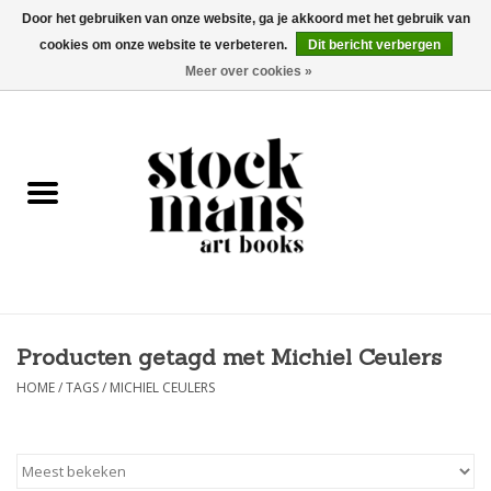
Door het gebruiken van onze website, ga je akkoord met het gebruik van
cookies om onze website te verbeteren.
Dit bericht verbergen
EUR
/
GBP
/
USD
0 Artikelen - €0,00
Meer over cookies »
HOME
KUNSTBOEKEN
EDITIES
GOODS
Producten getagd met Michiel Ceulers
KALENDERS
HOME
/
TAGS
/
MICHIEL CEULERS
BOEKHANDELS / BEURZEN