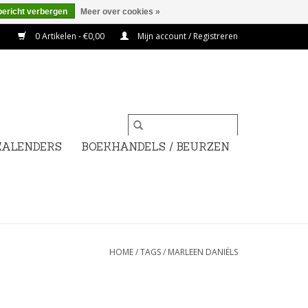
bericht verbergen
Meer over cookies »
0 Artikelen - €0,00
Mijn account / Registreren
KALENDERS
BOEKHANDELS / BEURZEN
HOME
/
TAGS
/
MARLEEN DANIËLS