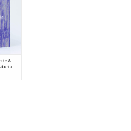
NKELWAGEN
ste &
itoria