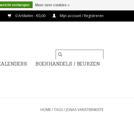
bericht verbergen
Meer over cookies »
0 Artikelen - €0,00
Mijn account / Registreren
KALENDERS
BOEKHANDELS / BEURZEN
HOME
/
TAGS
/
JONAS VANSTEENKISTE