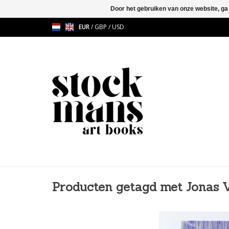
Door het gebruiken van onze website, ga
EUR
/
GBP
/
USD
Producten getagd met Jonas 
Jonas Vansteenkiste &
Transitoria