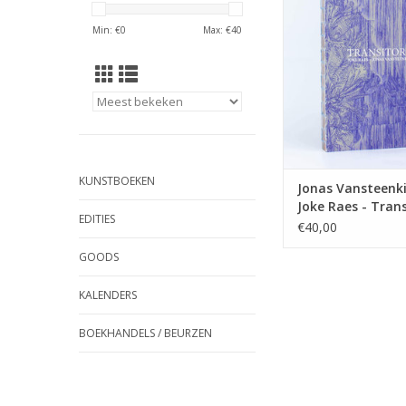
TOEVOEGEN AAN WI
Min: €
0
Max: €
40
KUNSTBOEKEN
Jonas Vansteenki
Joke Raes - Trans
EDITIES
€40,00
GOODS
KALENDERS
BOEKHANDELS / BEURZEN