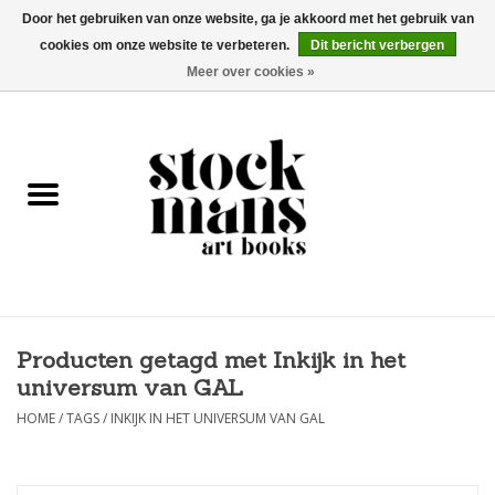
Door het gebruiken van onze website, ga je akkoord met het gebruik van
cookies om onze website te verbeteren.
Dit bericht verbergen
EUR
/
GBP
/
USD
0 Artikelen - €0,00
Meer over cookies »
HOME
KUNSTBOEKEN
EDITIES
GOODS
Producten getagd met Inkijk in het
KALENDERS
universum van GAL
BOEKHANDELS / BEURZEN
HOME
/
TAGS
/
INKIJK IN HET UNIVERSUM VAN GAL