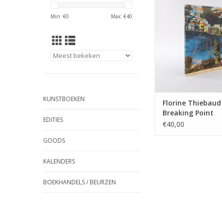
"Breaking Point" is a
Min: €
0
Max: €
40
waiting for their 
TOEVOEGEN AAN WI
KUNSTBOEKEN
Florine Thiebaud
Breaking Point
EDITIES
€40,00
GOODS
KALENDERS
BOEKHANDELS / BEURZEN