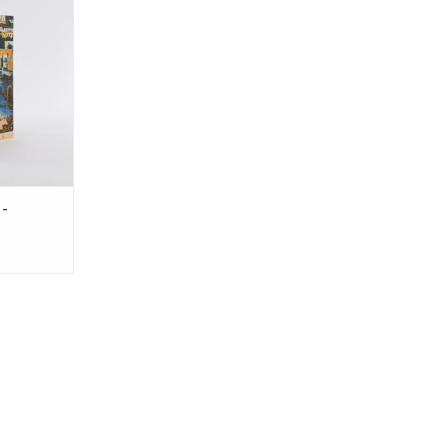
bout people
papers.
NKELWAGEN
 -