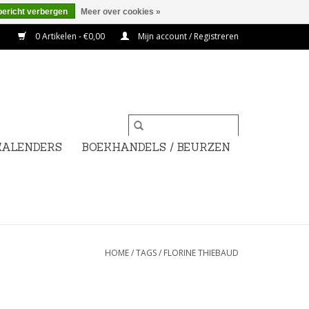
bericht verbergen
Meer over cookies »
0 Artikelen - €0,00
Mijn account / Registreren
KALENDERS
BOEKHANDELS / BEURZEN
HOME
/
TAGS
/
FLORINE THIEBAUD