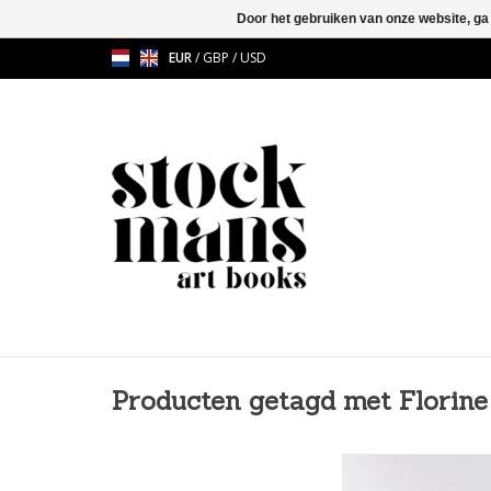
Door het gebruiken van onze website, ga
EUR
/
GBP
/
USD
Producten getagd met Florin
Since 2016 I am work
subject of exile in Gr