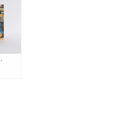
bout people
papers.
NKELWAGEN
 -