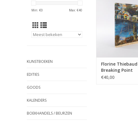
"Breaking Point" is a
Min: €
0
Max: €
40
waiting for their 
TOEVOEGEN AAN WI
KUNSTBOEKEN
Florine Thiebaud
Breaking Point
EDITIES
€40,00
GOODS
KALENDERS
BOEKHANDELS / BEURZEN