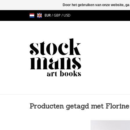
Door het gebruiken van onze website, ga
EUR
/
GBP
/
USD
Producten getagd met Florin
Since 2016 I am work
subject of exile in Gr