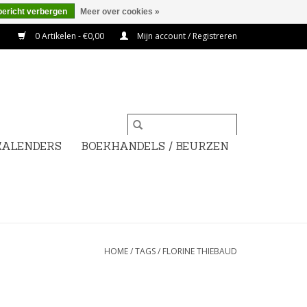
bericht verbergen
Meer over cookies »
0 Artikelen - €0,00
Mijn account / Registreren
KALENDERS
BOEKHANDELS / BEURZEN
HOME
/
TAGS
/
FLORINE THIEBAUD