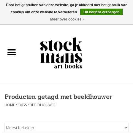
Door het gebruiken van onze website, ga je akkoord met het gebruik van
cookies om onze website te verbeteren.
Dit bericht verbergen
EUR
/
GBP
/
USD
0 Artikelen - €0,00
Meer over cookies »
HOME
KUNSTBOEKEN
EDITIES
GOODS
Producten getagd met beeldhouwer
KALENDERS
HOME
/
TAGS
/
BEELDHOUWER
BOEKHANDELS / BEURZEN