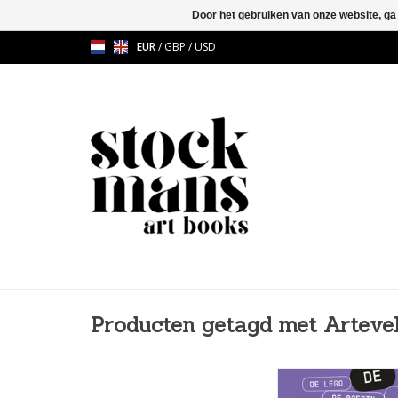
Door het gebruiken van onze website, ga
EUR
/
GBP
/
USD
Producten getagd met Arteve
366 dagen met illustr
grafische talenten 