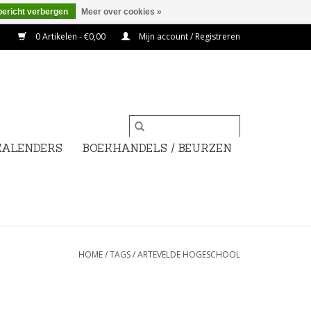
bericht verbergen
Meer over cookies »
0 Artikelen - €0,00
Mijn account / Registreren
KALENDERS
BOEKHANDELS / BEURZEN
HOME
/
TAGS
/
ARTEVELDE HOGESCHOOL