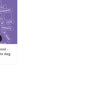
NKELWAGEN
ool -
De dag