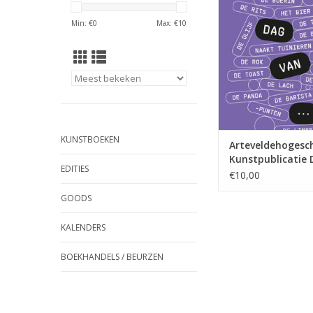
TOEVOEGEN AAN WI
Min: €
0
Max: €
10
KUNSTBOEKEN
Arteveldehogesch
Kunstpublicatie 
EDITIES
van...
€10,00
GOODS
KALENDERS
BOEKHANDELS / BEURZEN