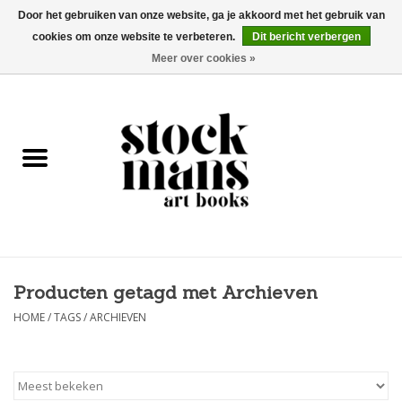
Door het gebruiken van onze website, ga je akkoord met het gebruik van
cookies om onze website te verbeteren.
Dit bericht verbergen
EUR
/
GBP
/
USD
0 Artikelen - €0,00
Meer over cookies »
HOME
KUNSTBOEKEN
EDITIES
GOODS
Producten getagd met Archieven
KALENDERS
HOME
/
TAGS
/
ARCHIEVEN
BOEKHANDELS / BEURZEN