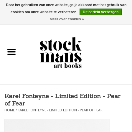
Door het gebruiken van onze website, ga je akkoord met het gebruik van
cookies om onze website te verbeteren.
Dit bericht verbergen
EUR
/
GBP
/
USD
0 Artikelen - €0,00
Meer over cookies »
HOME
KUNSTBOEKEN
EDITIES
GOODS
Karel Fonteyne - Limited Edition - Pear
KALENDERS
of Fear
HOME
/
KAREL FONTEYNE - LIMITED EDITION - PEAR OF FEAR
BOEKHANDELS / BEURZEN