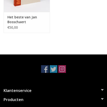
gecompenseerd met humor.
“I usually don’t photograph what I see but how my mind reflects
it”.
Het beste van Jan
Bosschaert
Om deze publicatie te steunen worden 60 limited editions
€50,00
aangeboden aan verzamelaars.
U heeft keuze uit 12 verschillende beelden, elk in een
oplage van 5 exemplaren.
Formaat: 26,5 x 22 cm.
Captured in his home environment in France by Kristof Lauwers
and Lore Vandebeek (Motorhoofd & Bergland), this trailer
connects the viewer with Karel Fonteyne in a delicate and
sensitive way.
Click here for the video
Klantenservice
Producten