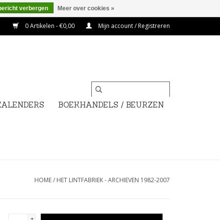
bericht verbergen
Meer over cookies »
0 Artikelen - €0,00
Mijn account / Registreren
KALENDERS
BOEKHANDELS / BEURZEN
HOME
/
HET LINTFABRIEK - ARCHIEVEN 1982-2007
+