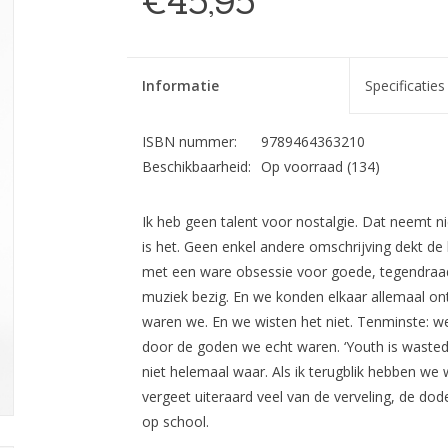
€45,95
Informatie
Specificaties
ISBN nummer:
9789464363210
Beschikbaarheid:
Op voorraad
(134)
Ik heb geen talent voor nostalgie. Dat neemt n
is het. Geen enkel andere omschrijving dekt d
met een ware obsessie voor goede, tegendraad
muziek bezig. En we konden elkaar allemaal on
waren we. En we wisten het niet. Tenminste: w
door de goden we echt waren. ‘Youth is wasted 
niet helemaal waar. Als ik terugblik hebben w
vergeet uiteraard veel van de verveling, de d
op school.