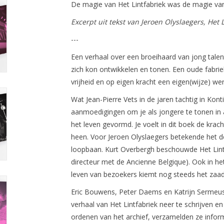
De magie van Het Lintfabriek was de magie va
Excerpt uit tekst van Jeroen Olyslaegers, Het 
---
Een verhaal over een broeihaard van jong talen
zich kon ontwikkelen en tonen. Een oude fabrie
vrijheid en op eigen kracht een eigen(wijze) wer
Wat Jean-Pierre Vets in de jaren tachtig in Konti
aanmoedigingen om je als jongere te tonen in a
het leven gevormd. Je voelt in dit boek de kracht
heen. Voor Jeroen Olyslaegers betekende het de 
loopbaan. Kurt Overbergh beschouwde Het Lintfab
directeur met de Ancienne Belgique). Ook in het 
leven van bezoekers kiemt nog steeds het zaadj
Eric Bouwens, Peter Daems en Katrijn Sermeus 
verhaal van Het Lintfabriek neer te schrijven en
ordenen van het archief, verzamelden ze inform