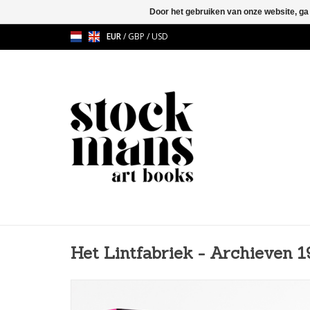
Door het gebruiken van onze website, ga
EUR
/
GBP
/
USD
Het Lintfabriek - Archieven 