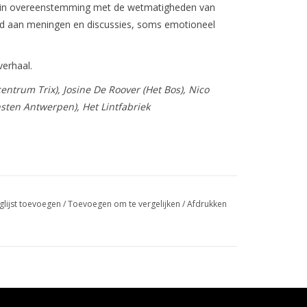
el in overeenstemming met de wetmatigheden van
heid aan meningen en discussies, soms emotioneel
verhaal.
entrum Trix), Josine De Roover (Het Bos), Nico
sten Antwerpen), Het Lintfabriek
glijst toevoegen
/
Toevoegen om te vergelijken
/
Afdrukken