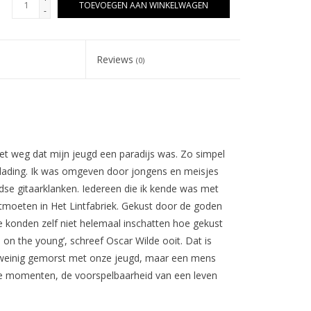
TOEVOEGEN AAN WINKELWAGEN
-
Reviews
(0)
iet weg dat mijn jeugd een paradijs was. Zo simpel
e lading. Ik was omgeven door jongens en meisjes
se gitaarklanken. Iedereen die ik kende was met
tmoeten in Het Lintfabriek. Gekust door de goden
e konden zelf niet helemaal inschatten hoe gekust
on the young’, schreef Oscar Wilde ooit. Dat is
e weinig gemorst met onze jeugd, maar een mens
ode momenten, de voorspelbaarheid van een leven