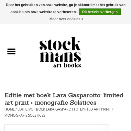
Door het gebruiken van onze website, ga je akkoord met het gebruik van
cookies om onze website te verbeteren.
Dit bericht verbergen
EUR
/
GBP
/
USD
0 Artikelen - €0,00
Meer over cookies »
HOME
KUNSTBOEKEN
EDITIES
GOODS
Editie met boek Lara Gasparotto: limited
KALENDERS
art print + monografie Solstices
HOME
/
EDITIE MET BOEK LARA GASPAROTTO: LIMITED ART PRINT +
BOEKHANDELS / BEURZEN
MONOGRAFIE SOLSTICES