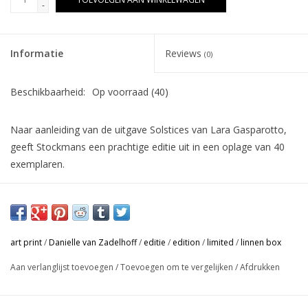
-
Informatie
Reviews
(0)
Beschikbaarheid:
Op voorraad
(40)
Naar aanleiding van de uitgave Solstices van Lara Gasparotto,
geeft Stockmans een prachtige editie uit in een oplage van 40
exemplaren.
Lara Gasparotto - Solctices
Collector’s edition
Published by Stockmans Art Books
art print
/
Danielle van Zadelhoff
/
editie
/
edition
/
limited
/
linnen box
Aan verlanglijst toevoegen
/
Toevoegen om te vergelijken
/
Afdrukken
Collector’s edition
This collector’s edition is published in 44 copies, each containing