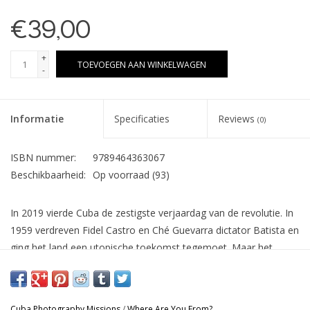
€39,00
+
TOEVOEGEN AAN WINKELWAGEN
-
Informatie
Specificaties
Reviews
(0)
ISBN nummer:
9789464363067
Beschikbaarheid:
Op voorraad
(93)
In 2019 vierde Cuba de zestigste verjaardag van de revolutie. In
1959 verdreven Fidel Castro en Ché Guevarra dictator Batista en
ging het land een utopische toekomst tegemoet. Maar het
Sovjet-communisme en het Amerikaanse embargo dwongen
Cuba te overleven omdat het land fundamenteel bleef
vasthouden aan de socialistische waarden van de revolutie.
Cuba Photography Missions
/
Where Are You From?