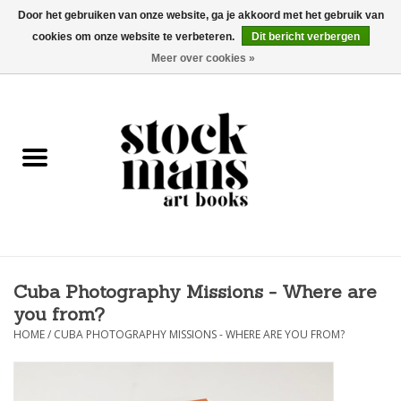
Door het gebruiken van onze website, ga je akkoord met het gebruik van
cookies om onze website te verbeteren.
Dit bericht verbergen
EUR
/
GBP
/
USD
0 Artikelen - €0,00
Meer over cookies »
HOME
KUNSTBOEKEN
EDITIES
GOODS
Cuba Photography Missions - Where are
KALENDERS
you from?
HOME
/
CUBA PHOTOGRAPHY MISSIONS - WHERE ARE YOU FROM?
BOEKHANDELS / BEURZEN