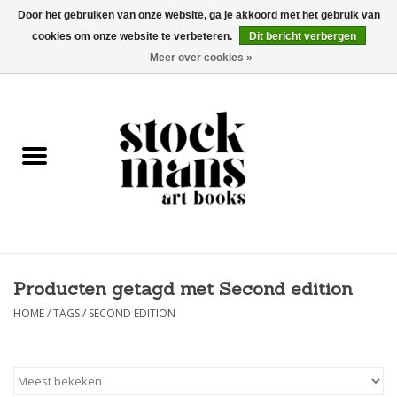
Door het gebruiken van onze website, ga je akkoord met het gebruik van
cookies om onze website te verbeteren.
Dit bericht verbergen
EUR
/
GBP
/
USD
0 Artikelen - €0,00
Meer over cookies »
HOME
KUNSTBOEKEN
EDITIES
GOODS
Producten getagd met Second edition
KALENDERS
HOME
/
TAGS
/
SECOND EDITION
BOEKHANDELS / BEURZEN