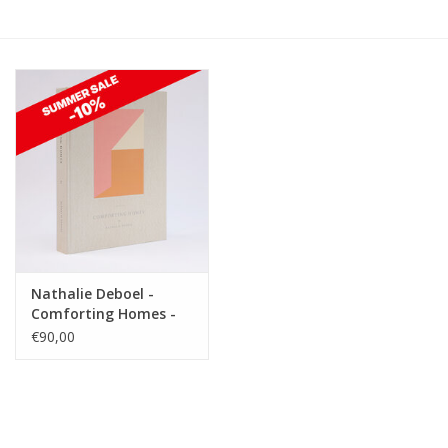
Nathalie Deboel -
Comforting Homes -
Second edition
€90,00