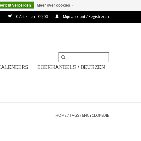
bericht verbergen
Meer over cookies »
0 Artikelen - €0,00
Mijn account / Registreren
KALENDERS
BOEKHANDELS / BEURZEN
HOME
/
TAGS
/
ENCYCLOPEDIE