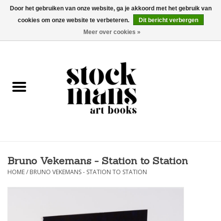
Door het gebruiken van onze website, ga je akkoord met het gebruik van
cookies om onze website te verbeteren.
Dit bericht verbergen
EUR
/
GBP
/
USD
0 Artikelen - €0,00
Meer over cookies »
HOME
KUNSTBOEKEN
EDITIES
GOODS
Bruno Vekemans - Station to Station
KALENDERS
HOME
/
BRUNO VEKEMANS - STATION TO STATION
BOEKHANDELS / BEURZEN