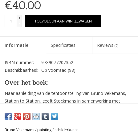
€40,00
+
TOEVOEGEN AAN WINKELWAGEN
-
Informatie
Specificaties
Reviews
(0)
ISBN nummer:
9789077207352
Beschikbaarheid:
Op voorraad
(98)
Over het boek:
Naar aanleiding van de tentoonstelling van Bruno Vekemans,
Station to Station, geeft Stockmans in samenwerking met
Galerie Verbeeck-Van Dyck een catalogus uit met een reeks
nieuwe werken van deze Belgische hedendaagse schilder. De
kunstenaar neemt de lezer mee op een melancholische reis vol
Bruno Vekemans
/
painting
/
schilderkunst
verlangen of heimwee via stations en treinen. Vekemans brengt