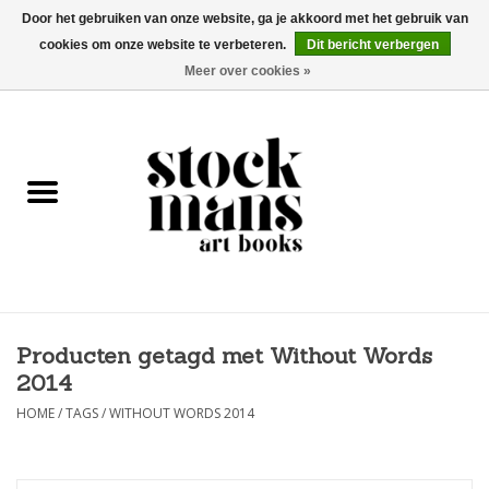
Door het gebruiken van onze website, ga je akkoord met het gebruik van
cookies om onze website te verbeteren.
Dit bericht verbergen
EUR
/
GBP
/
USD
0 Artikelen - €0,00
Meer over cookies »
HOME
KUNSTBOEKEN
EDITIES
GOODS
Producten getagd met Without Words
KALENDERS
2014
BOEKHANDELS / BEURZEN
HOME
/
TAGS
/
WITHOUT WORDS 2014