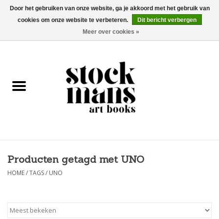
Door het gebruiken van onze website, ga je akkoord met het gebruik van
cookies om onze website te verbeteren.
Dit bericht verbergen
EUR
/
GBP
/
USD
0 Artikelen - €0,00
Meer over cookies »
HOME
KUNSTBOEKEN
EDITIES
GOODS
Producten getagd met UNO
KALENDERS
HOME
/
TAGS
/
UNO
BOEKHANDELS / BEURZEN