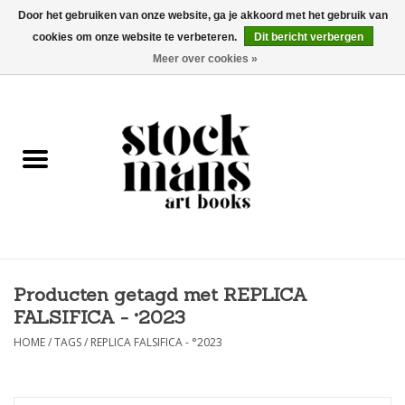
Door het gebruiken van onze website, ga je akkoord met het gebruik van
cookies om onze website te verbeteren.
Dit bericht verbergen
EUR
/
GBP
/
USD
0 Artikelen - €0,00
Meer over cookies »
HOME
KUNSTBOEKEN
EDITIES
GOODS
Producten getagd met REPLICA
KALENDERS
FALSIFICA - °2023
BOEKHANDELS / BEURZEN
HOME
/
TAGS
/
REPLICA FALSIFICA - °2023