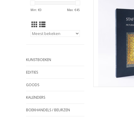
2023 het jaar waari
jaarfeest zou viere
Min: €
0
Max: €
45
om deze bijzondere
TOEVOEGEN
KUNSTBOEKEN
EDITIES
GOODS
KALENDERS
BOEKHANDELS / BEURZEN