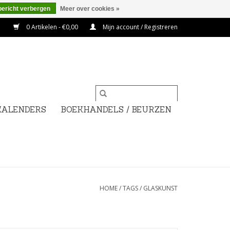
bericht verbergen
Meer over cookies »
0 Artikelen - €0,00
Mijn account / Registreren
KALENDERS
BOEKHANDELS / BEURZEN
HOME
/
TAGS
/
GLASKUNST