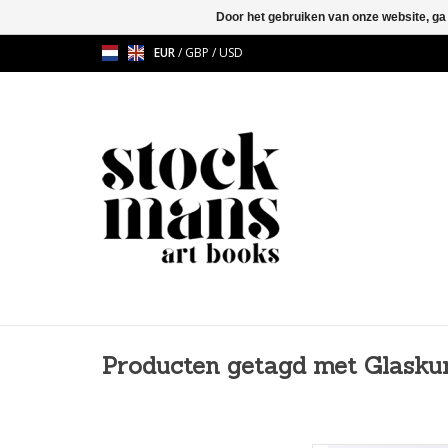
Door het gebruiken van onze website, ga
EUR
/
GBP
/
USD
Producten getagd met Glasku