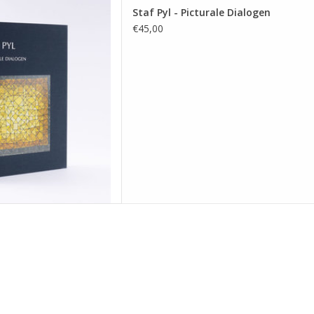
n Staf Pyl zijn honderdste
Staf Pyl - Picturale Dialogen
n, is de aanleiding geweest
€45,00
 kunstenaar te herdenken.
 AAN WINKELWAGEN