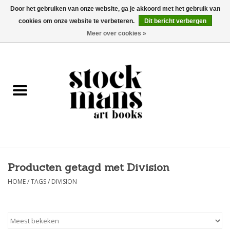
Door het gebruiken van onze website, ga je akkoord met het gebruik van
cookies om onze website te verbeteren.
Dit bericht verbergen
EUR
/
GBP
/
USD
0 Artikelen - €0,00
Meer over cookies »
HOME
KUNSTBOEKEN
EDITIES
GOODS
Producten getagd met Division
KALENDERS
HOME
/
TAGS
/
DIVISION
BOEKHANDELS / BEURZEN