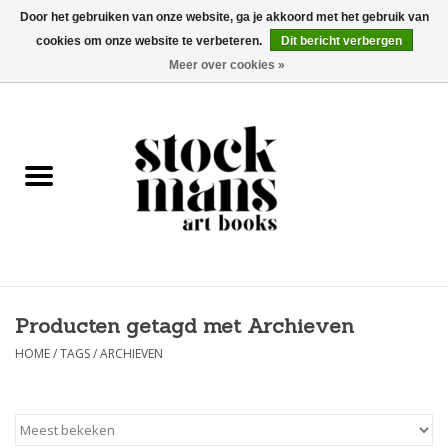
Door het gebruiken van onze website, ga je akkoord met het gebruik van
cookies om onze website te verbeteren.
Dit bericht verbergen
EUR
/
GBP
/
USD
0 Artikelen - €0,00
Meer over cookies »
HOME
KUNSTBOEKEN
EDITIES
GOODS
Producten getagd met Archieven
KALENDERS
HOME
/
TAGS
/
ARCHIEVEN
BOEKHANDELS / BEURZEN