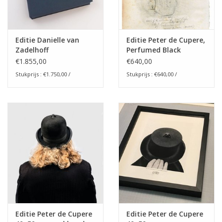
Editie Danielle van
Editie Peter de Cupere,
Zadelhoff
Perfumed Black
Sunflowers, 30x40 cm
€1.855,00
€640,00
Stukprijs : €1.750,00 /
Stukprijs : €640,00 /
Editie Peter de Cupere
Editie Peter de Cupere