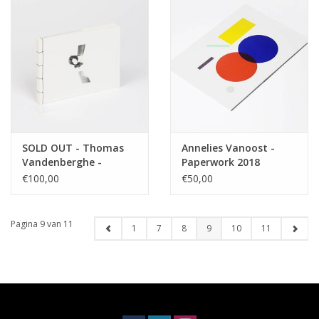
SOLD OUT - Thomas
Annelies Vanoost -
Vandenberghe -
Paperwork 2018
Bangkok
€100,00
€50,00
Pagina 9 van 11
1
7
8
9
10
11