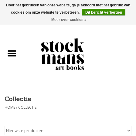
Door het gebruiken van onze website, ga je akkoord met het gebruik van
cookies om onze website te verbeteren.
Dit bericht verbergen
EUR
/
GBP
/
USD
0 Artikelen - €0,00
Meer over cookies »
HOME
KUNSTBOEKEN
EDITIES
GOODS
Collectie
KALENDERS
HOME
/
COLLECTIE
BOEKHANDELS / BEURZEN